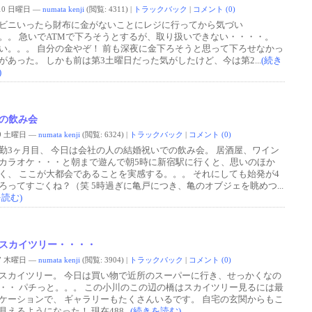
0/10 日曜日 —
numata kenji
(閲覧: 4311)
|
トラックバック
|
コメント (0)
ビニいったら財布に金がないことにレジに行ってから気づい
。。 急いでATMで下ろそうとするが、取り扱いできない・・・・。
い。。。 自分の金やぞ！ 前も深夜に金下ろそうと思って下ろせなかっ
があった。 しかも前は第3土曜日だった気がしたけど、今は第2...
(続き
)
の飲み会
0/9 土曜日 —
numata kenji
(閲覧: 6324)
|
トラックバック
|
コメント (0)
勤3ヶ月目、 今日は会社の人の結婚祝いでの飲み会。 居酒屋、ワイン
カラオケ・・・と朝まで遊んで朝5時に新宿駅に行くと、思いのほか
く、 ここが大都会であることを実感する。。。 それにしても始発が4
ろってすごくね？（笑 5時過ぎに亀戸につき、亀のオブジェを眺めつ...
を読む)
スカイツリー・・・・
0/7 木曜日 —
numata kenji
(閲覧: 3904)
|
トラックバック
|
コメント (0)
スカイツリー。 今日は買い物で近所のスーパーに行き、せっかくなの
・・ パチっと。。。 この小川のこの辺の橋はスカイツリー見るには最
ケーションで、 ギャラリーもたくさんいるです。 自宅の玄関からもこ
見えるようになった！ 現在488...
(続きを読む)