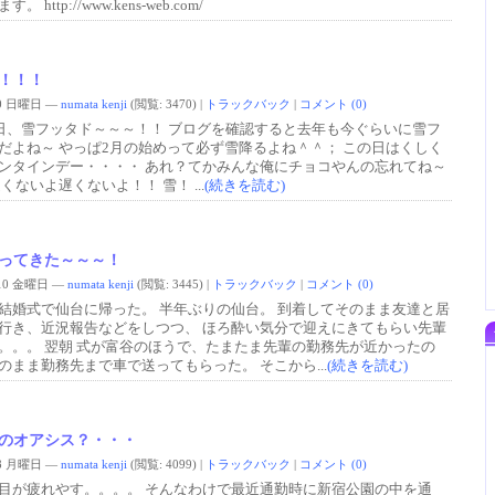
。 http://www.kens-web.com/
！！！
/20 日曜日 —
numata kenji
(閲覧: 3470)
|
トラックバック
|
コメント (0)
4日、雪フッタド～～～！！ ブログを確認すると去年も今ぐらいに雪フ
だよね～ やっぱ2月の始めって必ず雪降るよね＾＾； この日はくしく
ンタインデー・・・・ あれ？てかみんな俺にチョコやんの忘れてね～
遅くないよ遅くないよ！！ 雪！ ...
(続きを読む)
ってきた～～～！
2/10 金曜日 —
numata kenji
(閲覧: 3445)
|
トラックバック
|
コメント (0)
結婚式で仙台に帰った。 半年ぶりの仙台。 到着してそのまま友達と居
行き、近況報告などをしつつ、 ほろ酔い気分で迎えにきてもらい先輩
。。。 翌朝 式が富谷のほうで、たまたま先輩の勤務先が近かったの
のまま勤務先まで車で送ってもらった。 そこから...
(続きを読む)
のオアシス？・・・
1/8 月曜日 —
numata kenji
(閲覧: 4099)
|
トラックバック
|
コメント (0)
目が疲れやす。。。。 そんなわけで最近通勤時に新宿公園の中を通