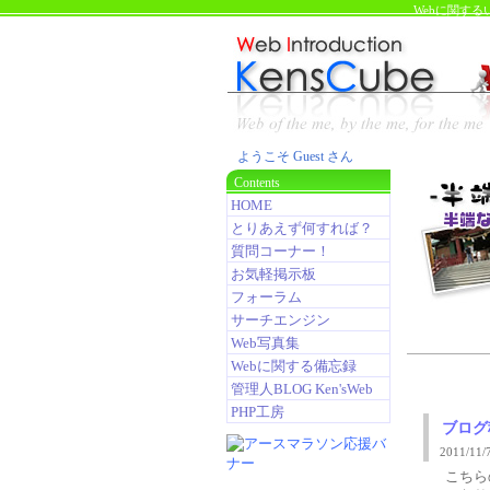
Webに関す
ようこそ Guest さん
Contents
HOME
とりあえず何すれば？
質問コーナー！
お気軽掲示板
フォーラム
サーチエンジン
Web写真集
Webに関する備忘録
管理人BLOG Ken'sWeb
PHP工房
ブログ
2011/1
こちら