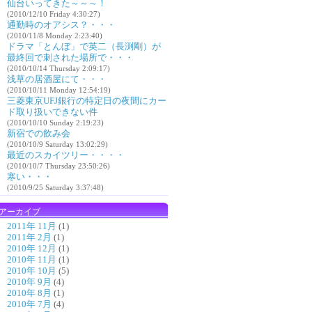
仙台いってきた～～～！
(2010/12/10 Friday 4:30:27)
通勤時のオアシス？・・・
(2010/11/8 Monday 2:23:40)
ドラマ「とんぼ」で英二（長渕剛）が
最終回で刺された場所で・・・
(2010/10/14 Thursday 2:09:17)
浅草の居酒屋にて・・・
(2010/10/11 Monday 12:54:19)
三菱東京UFJ銀行の特定日の夜間にカー
ド取り扱いできない件
(2010/10/10 Sunday 2:19:23)
新宿での飲み会
(2010/10/9 Saturday 13:02:29)
最近のスカイツリー・・・・
(2010/10/7 Thursday 23:50:26)
寒い・・・
(2010/9/25 Saturday 3:37:48)
アーカイブ
2011年 11月
(1)
2011年 2月
(1)
2010年 12月
(1)
2010年 11月
(1)
2010年 10月
(5)
2010年 9月
(4)
2010年 8月
(1)
2010年 7月
(4)