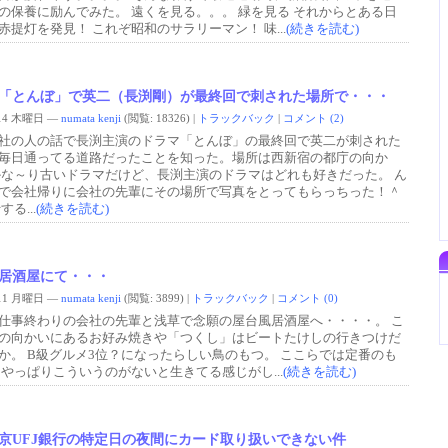
の保養に励んでみた。 遠くを見る。。。 緑を見る それからとある日
赤提灯を発見！ これぞ昭和のサラリーマン！ 味...
(続きを読む)
「とんぼ」で英二（長渕剛）が最終回で刺された場所で・・・
0/14 木曜日 —
numata kenji
(閲覧: 18326)
|
トラックバック
|
コメント (2)
社の人の話で長渕主演のドラマ「とんぼ」の最終回で英二が刺された
毎日通ってる道路だったことを知った。場所は西新宿の都庁の向か
かな～り古いドラマだけど、長渕主演のドラマはどれも好きだった。 ん
で会社帰りに会社の先輩にその場所で写真をとってもらっちった！＾
する...
(続きを読む)
居酒屋にて・・・
0/11 月曜日 —
numata kenji
(閲覧: 3899)
|
トラックバック
|
コメント (0)
仕事終わりの会社の先輩と浅草で念願の屋台風居酒屋へ・・・・。 こ
の向かいにあるお好み焼きや「つくし」はビートたけしの行きつけだ
か。 B級グルメ3位？になったらしい鳥のもつ。 ここらでは定番のも
 やっぱりこういうのがないと生きてる感じがし...
(続きを読む)
京UFJ銀行の特定日の夜間にカード取り扱いできない件