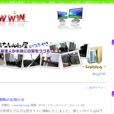
るいろんな情報を提供していきたいのと、提供してほしい！との思いで運営中です！なんでも
BlogTOP
—
次のページ »
移転のお知らせ
1/7 月曜日 —
numata kenji
(閲覧: 3213)
|
トラックバック
|
コメント (0)
の管理人ブログは別サイトに移転いたしました。 新しいサイトは以下