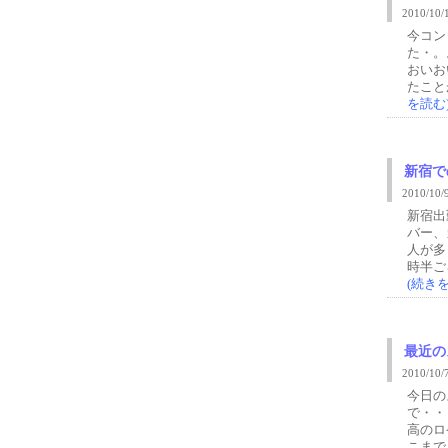
2010/1
今コン
た・。
おいお
たこと
を読む
新宿で
2010/1
新宿出
バー、
人が多
時半ご
(続き
最近の
2010/1
今日の
で・・
高のロ
こまで