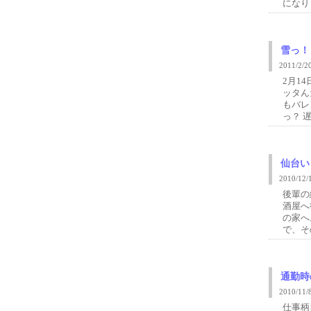
になります
雪っ！
2011/2
2月1
ッタん
もバレ
っ？ 
仙台い
2010/1
後輩の
酒屋へ
の家へ
で、そ
通勤時
2010/1
仕事柄