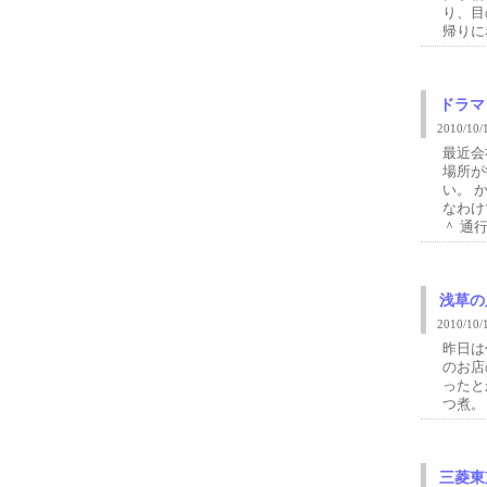
り、目
帰りに
ドラマ
2010/1
最近会
場所が
い。 
なわけ
＾ 通行
浅草の
2010/1
昨日は
のお店
ったと
つ煮。
三菱東