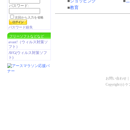
■
ショッピング
■
ニ
パスワード:
■
教育
次回から入力を省略
パスワード紛失
フリーソフトなどなど
avast!（ウィルス対策ソ
フト）
AVG(ウィルス対策ソフ
ト)
お問い合わせ
｜
Copyright (c)
ケ