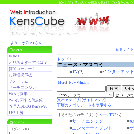
Webに関するいろんな情報を提供していきたいの
ようこそ Guest さん
新着サイト
Contents
HOME
トップ
>
とりあえず何すれば？
ニュース・マスコミ
質問コーナー！
■
TV
(0)
■
インターネット
お気軽掲示板
フォーラム
[
More
] [
New Window
]
サーチエンジン
Web写真集
[
他のカテゴリ
] [
サイトマップ
]
Webに関する備忘録
下層カテゴリデータも表示する。
管理人BLOG Ken'sWeb
PHP工房
【その他のカテゴリ】
[
↑ページTOPへ
]
■
サーチエンジン
■
X
ログイン
■
エンターテイメント
■
ゲ
ログインID