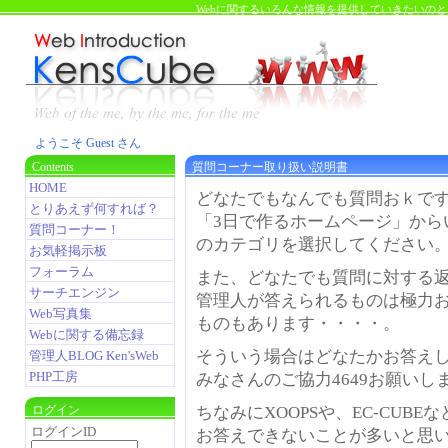
Webに関するいろんな情報を提供していきたいの
ようこそ Guest さん
Contents
質問コーナー取り扱い説明書
HOME
どなたでもなんでも質問おｋで
とりあえず何すれば？
「3日で作るホームページ」から
質問コーナー！
のカテゴリを選択してください
お気軽掲示板
フォーラム
また、どなたでも質問に対する
サーチエンジン
管理人が答えられるものは極力
Web写真集
ものもあります・・・・。
Webに関する備忘録
そういう場合はどなたかお答え
管理人BLOG Ken'sWeb
PHP工房
みなさんのご協力4649お願いし
ログイン
ちなみにXOOPSや、EC-CUB
ログインID
お答えできないことが多いと思