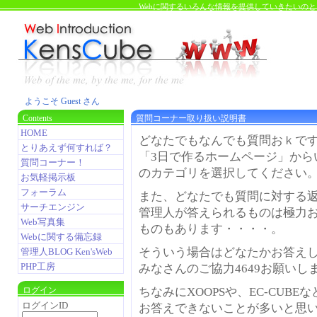
Webに関するいろんな情報を提供していきたいの
ようこそ Guest さん
Contents
質問コーナー取り扱い説明書
HOME
どなたでもなんでも質問おｋで
とりあえず何すれば？
「3日で作るホームページ」から
質問コーナー！
のカテゴリを選択してください
お気軽掲示板
フォーラム
また、どなたでも質問に対する
サーチエンジン
管理人が答えられるものは極力
Web写真集
ものもあります・・・・。
Webに関する備忘録
そういう場合はどなたかお答え
管理人BLOG Ken'sWeb
PHP工房
みなさんのご協力4649お願いし
ログイン
ちなみにXOOPSや、EC-CUB
ログインID
お答えできないことが多いと思