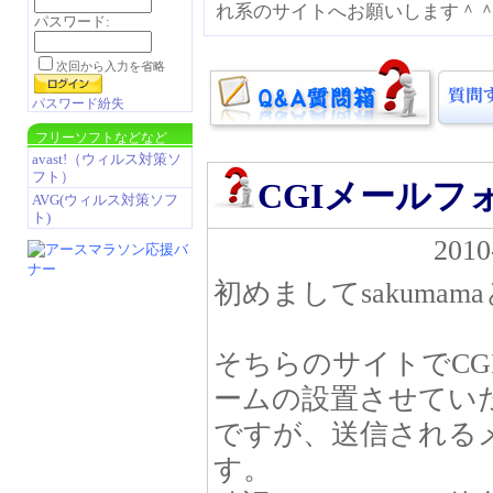
れ系のサイトへお願いします＾
パスワード:
次回から入力を省略
パスワード紛失
フリーソフトなどなど
avast!（ウィルス対策ソ
フト）
CGIメールフ
AVG(ウィルス対策ソフ
ト)
2010
初めましてsakuma
そちらのサイトでC
ームの設置させてい
ですが、送信される
す。