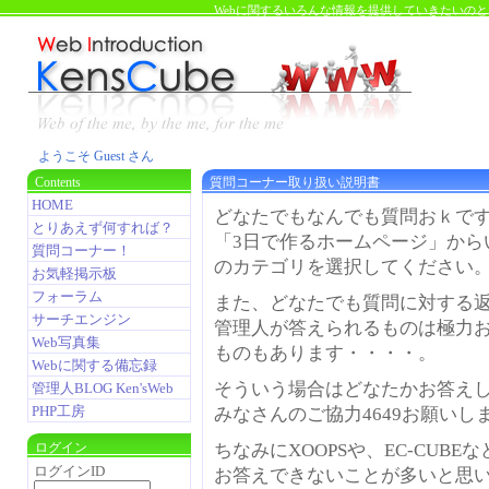
Webに関するいろんな情報を提供していきたいの
ようこそ Guest さん
Contents
質問コーナー取り扱い説明書
HOME
どなたでもなんでも質問おｋで
とりあえず何すれば？
「3日で作るホームページ」から
質問コーナー！
のカテゴリを選択してください
お気軽掲示板
フォーラム
また、どなたでも質問に対する
サーチエンジン
管理人が答えられるものは極力
Web写真集
ものもあります・・・・。
Webに関する備忘録
そういう場合はどなたかお答え
管理人BLOG Ken'sWeb
PHP工房
みなさんのご協力4649お願いし
ログイン
ちなみにXOOPSや、EC-CUB
ログインID
お答えできないことが多いと思