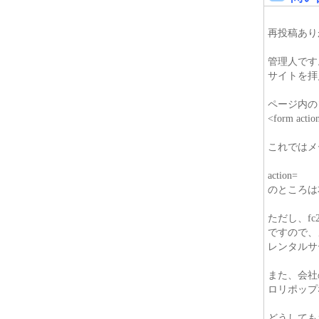
再投稿あり
管理人です
サイトを拝
ページ内の
<form acti
これではメ
action=
のところは
ただし、f
ですので、
レンタルサ
また、会社
ロリポップ
どうしても