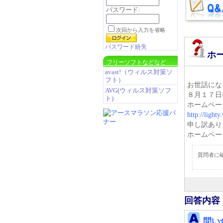
パスワード:
次回から入力を省略
パスワード紛失
ホ
フリーソフトなどなど
avast!（ウィルス対策ソ
フト）
お世話にな
AVG(ウィルス対策ソフ
８月１７日
ト)
ホームペー
http://light
申し訳あり
ホームペー
質問者に確
回答内容
問い