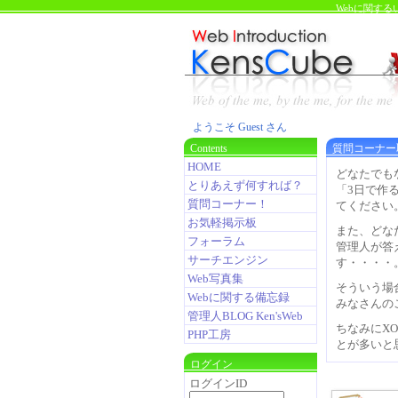
Webに関す
ようこそ Guest さん
Contents
質問コーナー
HOME
どなたでも
とりあえず何すれば？
「3日で作
質問コーナー！
てください
お気軽掲示板
また、どな
フォーラム
管理人が答
サーチエンジン
す・・・・
Web写真集
そういう場
Webに関する備忘録
みなさんの
管理人BLOG Ken'sWeb
ちなみにXO
PHP工房
とが多いと
ログイン
ログインID