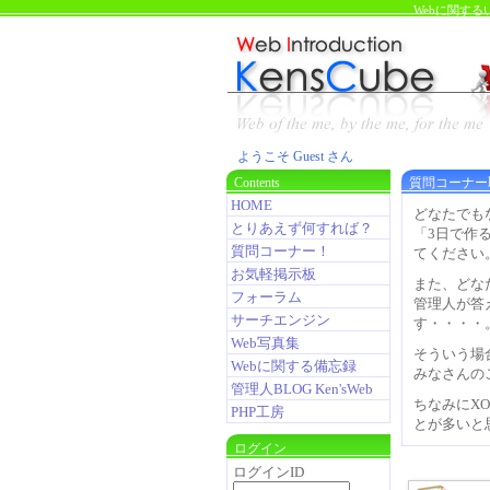
Webに関す
ようこそ Guest さん
Contents
質問コーナー
HOME
どなたでも
とりあえず何すれば？
「3日で作
質問コーナー！
てください
お気軽掲示板
また、どな
フォーラム
管理人が答
サーチエンジン
す・・・・
Web写真集
そういう場
Webに関する備忘録
みなさんの
管理人BLOG Ken'sWeb
ちなみにXO
PHP工房
とが多いと
ログイン
ログインID