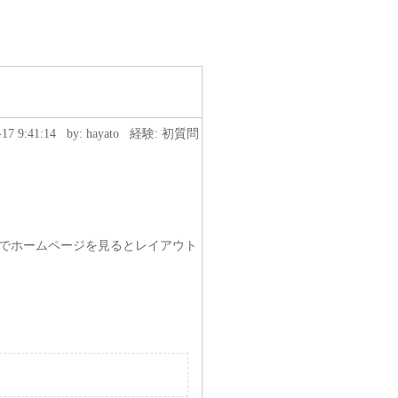
-17 9:41:14
by: hayato
経験: 初質問
でホームページを見るとレイアウト