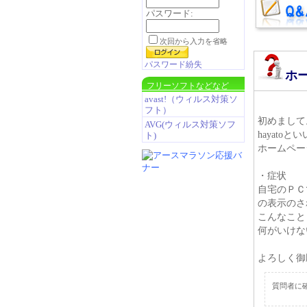
パスワード:
次回から入力を省略
パスワード紛失
ホ
フリーソフトなどなど
avast!（ウィルス対策ソ
フト）
初めまして
AVG(ウィルス対策ソフ
hayatoと
ト)
ホームペー
・症状
自宅のＰＣ
の表示のさ
こんなこと
何がいけな
よろしく御
質問者に確