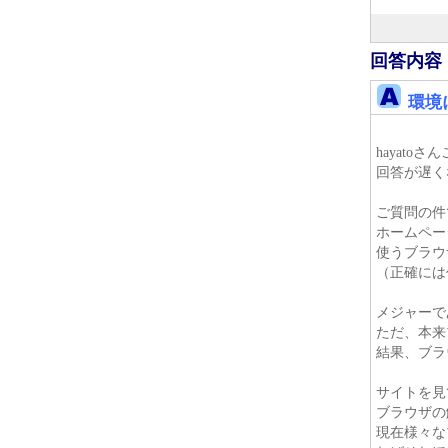
回答内容
環境
hayato
回答が遅く
ご質問の件
ホームペー
使うブラウ
（正確には
メジャーであ
ただ、本来
結果、ブラ
サイトを見
ブラウザの
現在様々な