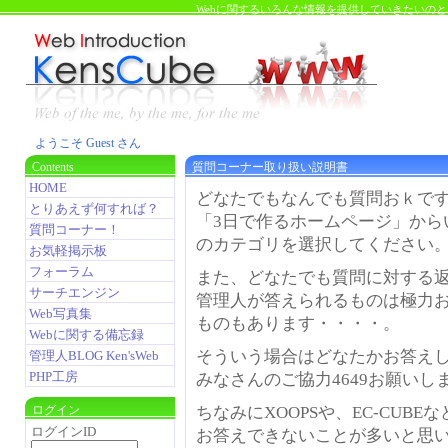
Webに関するいろんな情報を提供していきたいの
ようこそ Guest さん
Contents
質問コーナー取り扱い説明書
HOME
どなたでもなんでも質問おｋで
とりあえず何すれば？
「3日で作るホームページ」から
質問コーナー！
のカテゴリを選択してください
お気軽掲示板
フォーラム
また、どなたでも質問に対する
サーチエンジン
管理人が答えられるものは極力
Web写真集
ものもあります・・・・。
Webに関する備忘録
そういう場合はどなたかお答え
管理人BLOG Ken'sWeb
PHP工房
みなさんのご協力4649お願いし
ログイン
ちなみにXOOPSや、EC-CUB
ログインID
お答えできないことが多いと思