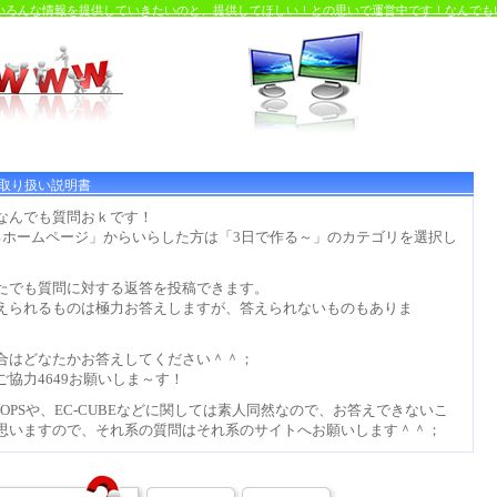
るいろんな情報を提供していきたいのと、提供してほしい！との思いで運営中です！なんでも
取り扱い説明書
なんでも質問おｋです！
るホームページ」からいらした方は「3日で作る～」のカテゴリを選択し
。
たでも質問に対する返答を投稿できます。
えられるものは極力お答えしますが、答えられないものもありま
。
合はどなたかお答えしてください＾＾；
ご協力4649お願いしま～す！
OPSや、EC-CUBEなどに関しては素人同然なので、お答えできないこ
思いますので、それ系の質問はそれ系のサイトへお願いします＾＾；