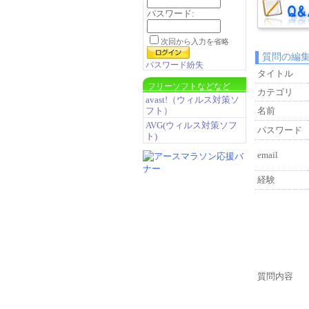
パスワード:
次回から入力を省略
質問の編
パスワード紛失
タイトル
フリーソフトなどなど
カテゴリ
avast!（ウィルス対策ソ
フト）
名前
AVG(ウィルス対策ソフ
パスワード
ト)
email
経験
質問内容