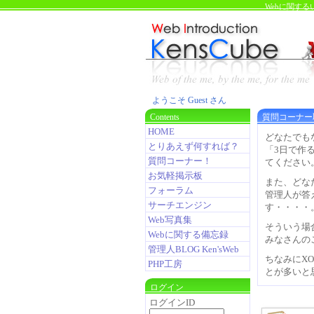
Webに関す
ようこそ Guest さん
Contents
質問コーナー
HOME
どなたでも
とりあえず何すれば？
「3日で作
質問コーナー！
てください
お気軽掲示板
また、どな
フォーラム
管理人が答
サーチエンジン
す・・・・
Web写真集
そういう場
Webに関する備忘録
みなさんの
管理人BLOG Ken'sWeb
ちなみにXO
PHP工房
とが多いと
ログイン
ログインID